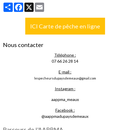
Partager
Facebook
X
Email
ICI Carte de pêche en ligne
Nous contacter
Téléphone :
07 66 26 28 14
E-mail :
lespecheursdupaysdemeaux@gmail.com
Instagram :
aappma_meaux
Facebook :
@aappmadupaysdemeaux
Parcours de l'AAPPMA