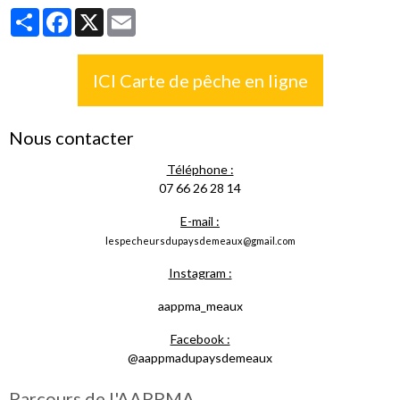
Partager
Facebook
X
Email
ICI Carte de pêche en ligne
Nous contacter
Téléphone :
07 66 26 28 14
E-mail :
lespecheursdupaysdemeaux@gmail.com
Instagram :
aappma_meaux
Facebook :
@aappmadupaysdemeaux
Parcours de l'AAPPMA