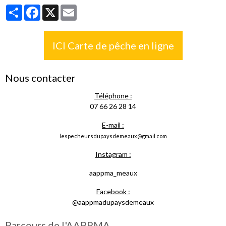
Partager
Facebook
X
Email
ICI Carte de pêche en ligne
Nous contacter
Téléphone :
07 66 26 28 14
E-mail :
lespecheursdupaysdemeaux@gmail.com
Instagram :
aappma_meaux
Facebook :
@aappmadupaysdemeaux
Parcours de l'AAPPMA