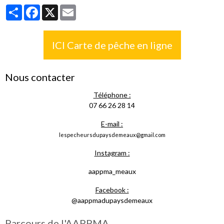
Partager
Facebook
X
Email
ICI Carte de pêche en ligne
Nous contacter
Téléphone :
07 66 26 28 14
E-mail :
lespecheursdupaysdemeaux@gmail.com
Instagram :
aappma_meaux
Facebook :
@aappmadupaysdemeaux
Parcours de l'AAPPMA