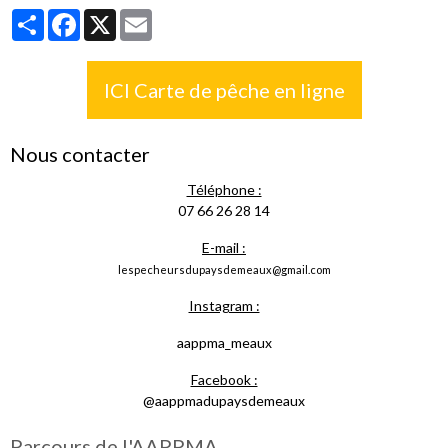
Partager
Facebook
X
Email
ICI Carte de pêche en ligne
Nous contacter
Téléphone :
07 66 26 28 14
E-mail :
lespecheursdupaysdemeaux@gmail.com
Instagram :
aappma_meaux
Facebook :
@aappmadupaysdemeaux
Parcours de l'AAPPMA