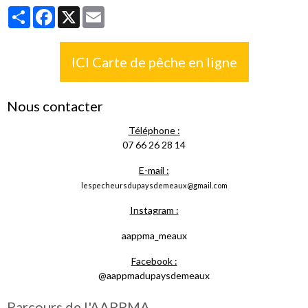
Partager
Facebook
X
Email
ICI Carte de pêche en ligne
Nous contacter
Téléphone :
07 66 26 28 14
E-mail :
lespecheursdupaysdemeaux@gmail.com
Instagram :
aappma_meaux
Facebook :
@aappmadupaysdemeaux
Parcours de l'AAPPMA